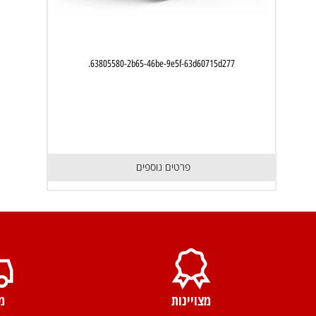
63805580-2b65-46be-9e5f-63d60715d277.
פרטים נוספים