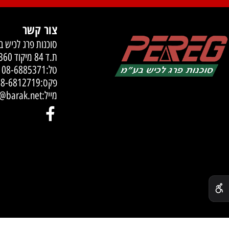
משנת 1985
צור קשר
סוכנות פרג לכיש בע"מ
ת.ד 84 מיקוד 79360
טל:
08-6885371
פקס:08-6812719
מייל:
reg_y@barak.net