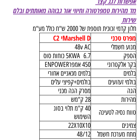
אפשרות לגג קצר
מד מהירות טמפרטורה וחיווי אור גבוהה מאותתים ובלם
שירות
חלון קדמי זכוכית תוספת של 2000 ש"ח כולל מע"מ
מפרט טכני
Marshell Dי C2
מנוע חשמלי
48v AC
הספק
6.7 5KWA כוחות סוס
בקר אלקטרוני
450 אמפרENPOWER
בלמים
בלמים מכאניים אחורי
בולמי זעזועים
בולמים+קפיצי עלים
הגה
מסרק הגה מכני
מהירות
28 ק"מש
40 ק"מ תלוי בסוג
טווח נסיה לטעינה
השימוש
צמיגים
22X10X10
מתח מערכת חשמל
48/12