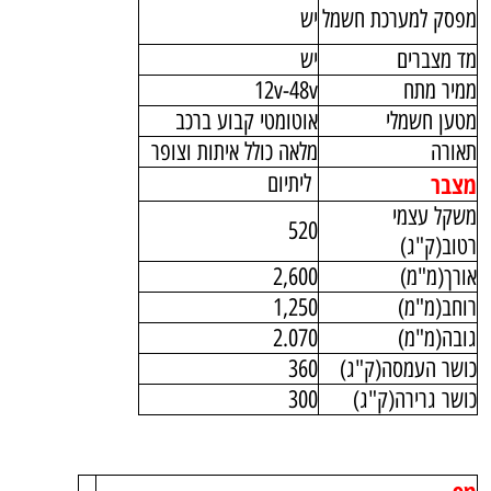
מפסק למערכת חשמל
יש
מד מצברים
יש
ממיר מתח
12v-48v
מטען חשמלי
אוטומטי קבוע ברכב
תאורה
מלאה כולל איתות וצופר
מצבר
ליתיום
משקל עצמי
520
רטוב(ק"ג)
אורך(מ"מ)
2,600
רוחב(מ"מ)
1,250
גובה(מ"מ)
2.070
כושר העמסה(ק"ג)
360
כושר גרירה(ק"ג)
300