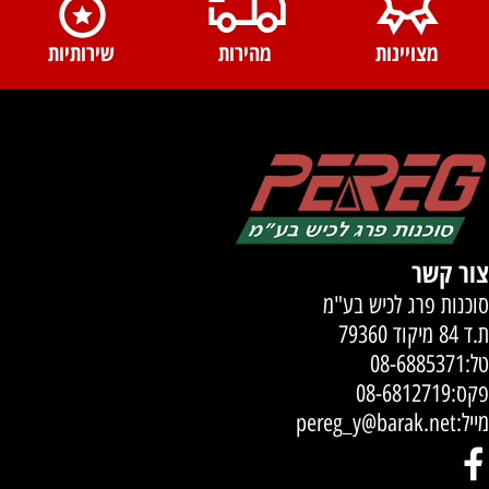
מצויינות
מהירות
שירותיות
צור קשר
סוכנות פרג לכיש בע"מ
ת.ד 84 מיקוד 79360
טל:
08-6885371
פקס:08-6812719
מייל:
pereg_y@barak.net