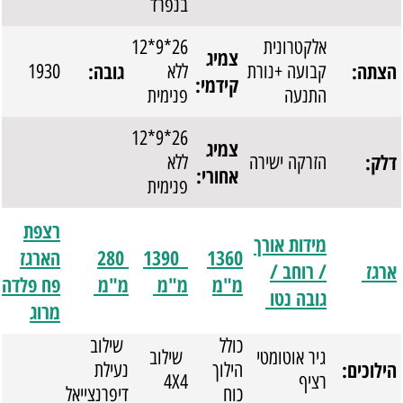
בנפרד
אלקטרונית
26*9*12
צמיג
הצתה:
גובה:
קבועה +נורת
ללא
1930
קידמי:
התנעה
פנימית
26*9*12
צמיג
דלק:
הזרקה ישירה
ללא
אחורי:
פנימית
רצפת
מידות אורך
1360
1390
280
הארגז
ארגז
/ רוחב /
מ"מ
מ"מ
מ"מ
פח פלדה
גובה נטו
מרוג
כולל
שילוב
גיר אוטומטי
שילוב
הילוכים:
הילוך
נעילת
רציף
4X4
כוח
דיפרנצייאל