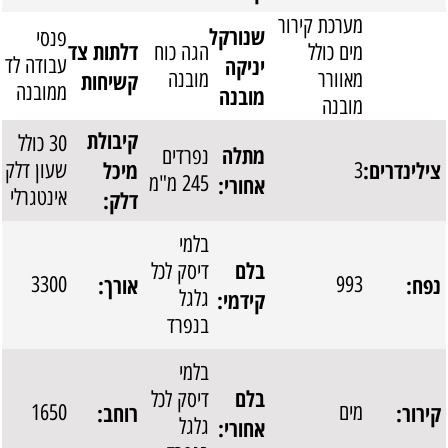
מערכת קירור
שנורקל
פנסי
דלתות צד
מים כולל
הגה כוח
יניקה
עבודה לד
מאוורר
מובנה
קשיחות
ממובנה
מובנה
מובנה
קיבולת
30 כולל
מתלה
נפרדים
צילינדרים:
מיכל
3
שעון דלק
אחורי:
245 מ"מ
אינטגרלי
דלק:
בלמי
בלם
דיסק לכל
נפח:
אורך:
3300
993
קידמי:
גלגל
בנפרד
בלמי
בלם
דיסק לכל
קירור:
רוחב:
מים
1650
אחורי:
גלגל