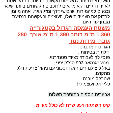
הוא בנוי במיוחד למשימות הקשוחות ביותר בתנאי שטח
לא ידידותיים והוא מתאים לרוכבים הקשוחים ביותר שלא
נכנעים למהמורות, שיבושי דרך ומזג אויר. אתה מוזמן
לבדוק את העמידות שלו, העוצמה והעקשנות בנסיעת
מבחן עוד היום.
משטח העמסה הגדול בקטגורייה
1.360 מ"מ רוחב 1.390 מ"מ אורך 280
גובה מידות נטו
הגה כוח מתכוונן,
דלתות בטיחות .
פנסי לד לעבודה כציוד סטנדרטי.
מנוע יאנמאר 993 סמ"ק יפני ,
בעל 3 צילנדרים חזק וחסכוני עם ניהול צריכת דלק
מתקדם.
שנורקל מובנה .
כלי חזק ועוצמתי !
אביזרים נוספים בתוספת תשלום
קיט השתקה 854 ש"ח לא כולל מע"מ