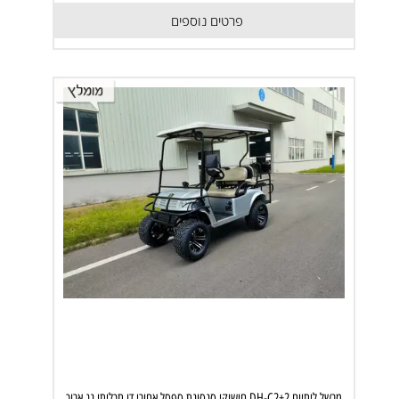
פרטים נוספים
מרשל ליתיום DH-C2+2 חישוקי סגסוגת ספסל אחורי דו תכליתי גג ארוך