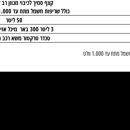
רובה צינור ע"ג גולל אוט
מערכת קצף בלחץ גבוה תוצרת גרמ
קצף סמיך לכיבוי מגוון רב ש
כולל שריפות חשמל מתח עד 1.000 וולט ממרחק מטר
50 ליטר
3 ליטר 300 באר מיכל אויר דחוס מנ"פ
טנדר טרקטור משא רכב גול