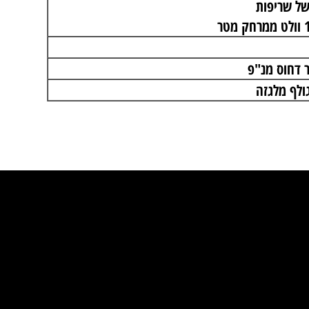
ומטי
ניה
bavaria
ל שריפות
ף מלגזה